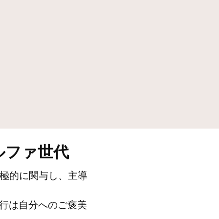
Tempo by Hilton
Motto by Hilton
Hilton Garden Inn
Hampton by Hilton
Tru by Hilton
Spark by Hilton
Homewood Suites by Hilton
Home2 Suites by Hilton
LivSmart Studios by Hilton
Apartment Collection by
Hilton
Select by Hilton
Hilton Grand Vacations
Hilton Honors
ルファ世代
積極的に関与し、主導
旅行は自分へのご褒美