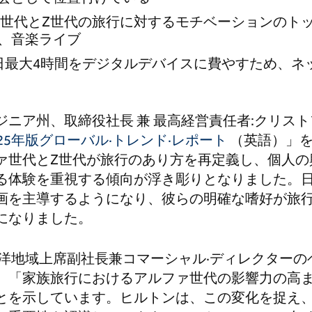
ファ世代とZ世代の旅行に対するモチベーションのト
、音楽ライブ
日最大4時間をデジタルデバイスに費やすため、ネ
ニア州、取締役社長 兼 最高経営責任者:クリストフ
025年版グローバル·トレンド·レポート
（英語）」を
ァ世代とZ世代が旅行のあり方を再定義し、個人の
る体験を重視する傾向が浮き彫りとなりました。
画を主導するようになり、彼らの明確な嗜好が旅
になりました。
平洋地域上席副社長兼コマーシャル·ディレクターの
。「家族旅行におけるアルファ世代の影響力の高
とを示しています。ヒルトンは、この変化を捉え