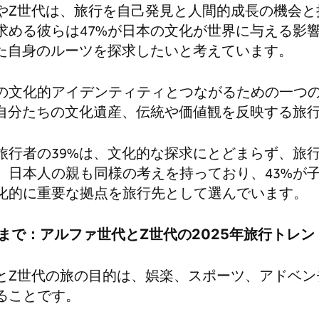
やZ世代は、旅行を自己発見と人間的成長の機会と
求める彼らは47%が日本の文化が世界に与える影
じた自身のルーツを探求したいと考えています。
の文化的アイデンティティとつながるための一つ
、自分たちの文化遺産、伝統や価値観を反映する旅
旅行者の39%は、文化的な探求にとどまらず、旅
。日本人の親も同様の考えを持っており、43%が
化的に重要な拠点を旅行先として選んでいます。
まで：アルファ世代と
Z
世代の
2025
年旅行トレン
とZ世代の旅の目的は、娯楽、スポーツ、アドベン
ることです。