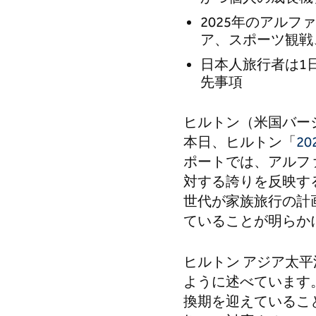
表"
表"
2025年のアル
on
on
Facebook
LinkedIn
ア、スポーツ観戦
日本人旅行者は1
先事項
ヒルトン（米国バージ
本日、ヒルトン「
2
ポートでは、アルフ
対する誇りを反映す
世代が家族旅行の計
ていることが明らか
ヒルトン アジア太
ように述べています
換期を迎えているこ