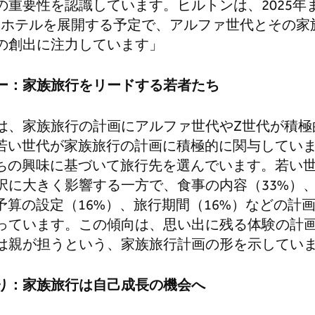
の重要性を認識しています。ヒルトンは、2025年
超えるホテルを展開する予定で、アルファ世代とその
の創出に注力しています」
ー：家族旅行をリードする若者たち
は、家族旅行の計画にアルファ世代やZ世代が積極
の若い世代が家族旅行の計画に積極的に関与してい
たちの興味に基づいて旅行先を選んでいます。若い
択に大きく影響する一方で、食事の内容（33%）、
予算の設定（16%）、旅行期間（16%）などの計
っています。この傾向は、思い出に残る体験の計
は親が担うという、家族旅行計画の形を示してい
り：家族旅行は自己成長の機会へ