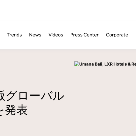
ilton Honors
Offers
Trends
News
Videos
Press Center
Corporate
out Hilton Honors
All Offers
Food & Beverage
Wellness
Executive Bios
in Now
Bundle & Save
Latest Openings
Property News
Luxury
Leisure
Fact Sheets
Signings
mber Benefits
Annual 
Destination Spotlight
Hilton. For The Stay
Media Assets
年版グローバル
Growth 
Business Travel
Sustainability
Media Kit
lton Honors Points
を発表
Financia
Meetings & Events
Branded Residential by
Press Releases
Hilton
ints Explorer
Pet-Friendly Travel
periences