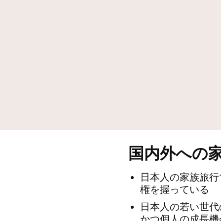
ト
ト
ン、
ン、
「2025
「2025
年
年
Credit Cards
Hi
版
版
グ
グ
ロ
ロ
ー
ー
バ
バ
ル
ル
·
·
ト
ト
レ
レ
ン
ン
ド
ド
国内外への
·
·
レ
レ
日本人の家族旅行
ポ
ポ
ー
ー
権を握っている
ト」
ト」
日本人の若い世代
を
を
発
発
かつ個人の成長機