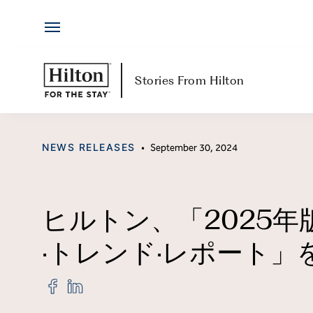
Hotels
Skip
by
to
Hilton
content
Hotels & Resorts
H
Stories From Hilton
Locations
Ab
CATEGORY
NEWS RELEASES
•
September 30, 2024
Brands
Jo
Travel Inspiration
Me
ヒルトン、「2025
All-Inclusive
Hi
·トレンド·レポート」
Resorts
Po
Share
Share
"ヒ
"ヒ
Ex
ル
ル